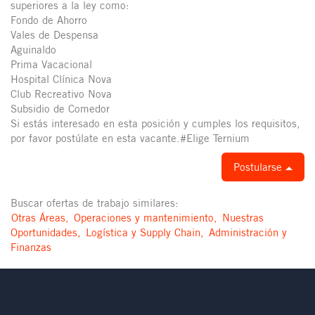
superiores a la ley como:
Fondo de Ahorro
Vales de Despensa
Aguinaldo
Prima Vacacional
Hospital Clínica Nova
Club Recreativo Nova
Subsidio de Comedor
Si estás interesado en esta posición y cumples los requisitos,
por favor postúlate en esta vacante.#Elige Ternium
Postularse
Buscar ofertas de trabajo similares:
Otras Áreas,
Operaciones y mantenimiento,
Nuestras
Oportunidades,
Logística y Supply Chain,
Administración y
Finanzas