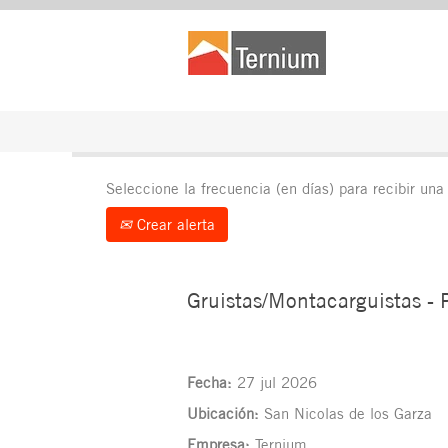
Buscar por palabra clave (Dar clic en Mos
Mostrar más opciones
Seleccione la frecuencia (en días) para recibir una 
Crear alerta
Gruistas/Montacarguistas -
Fecha:
27 jul 2026
Ubicación:
San Nicolas de los Garza
Empresa:
Ternium