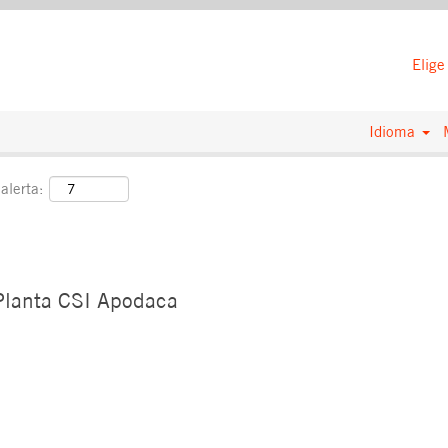
trar más opciones)
Elige
Idioma
alerta:
 Planta CSI Apodaca