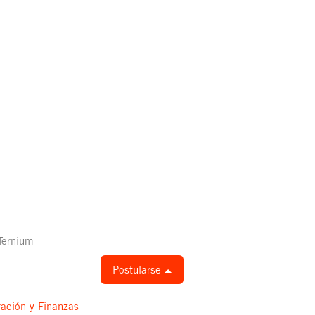
 Ternium
Postularse
ración y Finanzas