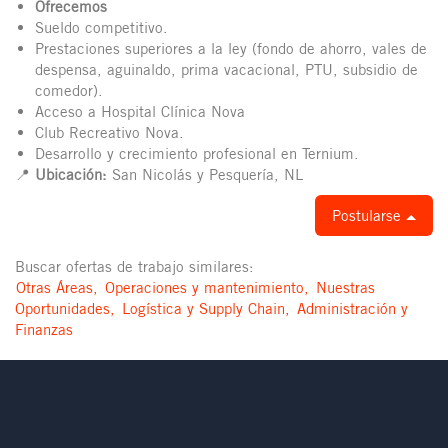
Ofrecemos
Sueldo competitivo.
Prestaciones superiores a la ley (fondo de ahorro, vales de
despensa, aguinaldo, prima vacacional, PTU, subsidio de
comedor).
Acceso a Hospital Clínica Nova
Club Recreativo Nova.
Desarrollo y crecimiento profesional en Ternium.
📍
Ubicación:
San Nicolás y Pesquería, NL
Postularse
Buscar ofertas de trabajo similares:
Otras Áreas,
Operaciones y mantenimiento,
Nuestras
Oportunidades,
Logística y Supply Chain,
Administración y
Finanzas